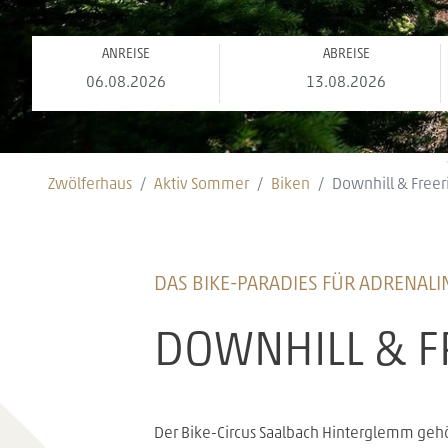
ANREISE
ABREISE
Zwölferhaus
Aktiv Sommer
Biken
Downhill & Freer
DAS BIKE-PARADIES FÜR ADRENALI
DOWNHILL & F
Der Bike-Circus Saalbach Hinterglemm gehö