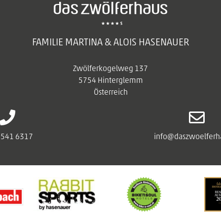
FAMILIE MARTINA & ALOIS HASENAUER
Zwölferkogelweg 137
5754 Hinterglemm
Österreich
6541 6317
info@daszwoelferha