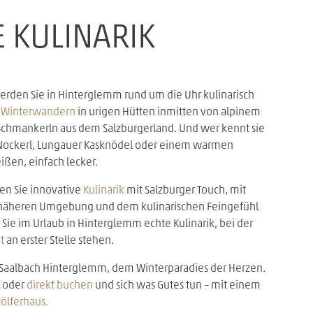
 KULINARIK
rden Sie in Hinterglemm rund um die Uhr kulinarisch
d
Winterwandern
in urigen Hütten inmitten von alpinem
 Schmankerln aus dem Salzburgerland. Und wer kennt sie
er Nockerl, Lungauer Kasknödel oder einem warmen
ißen, einfach lecker.
en Sie innovative
Kulinarik
mit Salzburger Touch, mit
 näheren Umgebung und dem kulinarischen Feingefühl
ie im Urlaub in Hinterglemm echte Kulinarik, bei der
t
an erster Stelle stehen.
in Saalbach Hinterglemm, dem Winterparadies der Herzen.
oder
direkt buchen
und sich was Gutes tun – mit einem
ölferhaus.