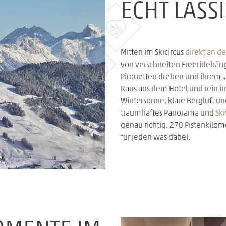
ECHT LÄSSI
Mitten im Skicircus
direkt an d
von verschneiten Freeridehäng
Pirouetten drehen und ihrem „
Raus aus dem Hotel und rein i
Wintersonne, klare Bergluft und
traumhaftes Panorama und
Sk
genau richtig. 270 Pistenkilo
für jeden was dabei.