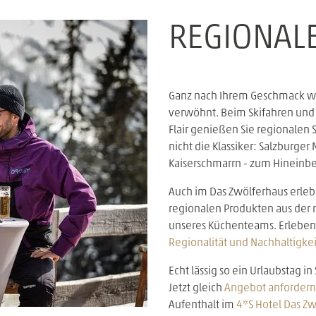
REGIONALE
Ganz nach Ihrem Geschmack we
verwöhnt. Beim Skifahren un
Flair genießen Sie regionalen
nicht die Klassiker: Salzburg
Kaiserschmarrn - zum Hineinbe
Auch im Das Zwölferhaus erleb
regionalen Produkten aus der
unseres Küchenteams. Erleben S
Regionalität und Nachhaltigkei
Echt lässig so ein Urlaubstag 
Jetzt gleich
Angebot anfordern
Aufenthalt im
4*S Hotel Das Zw