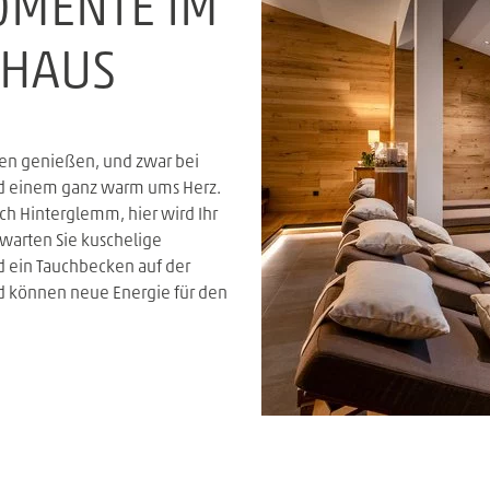
OMENTE IM
RHAUS
gen genießen, und zwar bei
rd einem ganz warm ums Herz.
ach Hinterglemm, hier wird Ihr
rwarten Sie kuschelige
 ein Tauchbecken auf der
nd können neue Energie für den