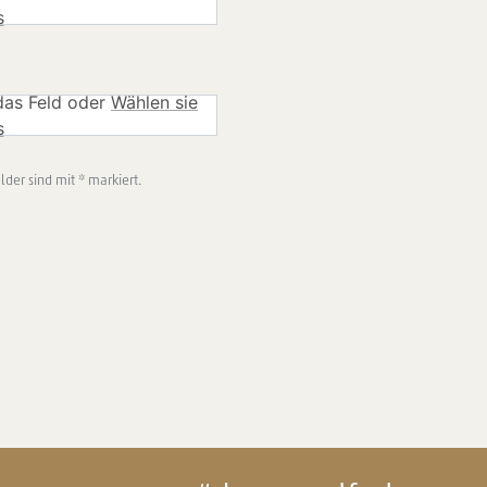
s
 das Feld oder
Wählen sie
s
elder sind mit * markiert.