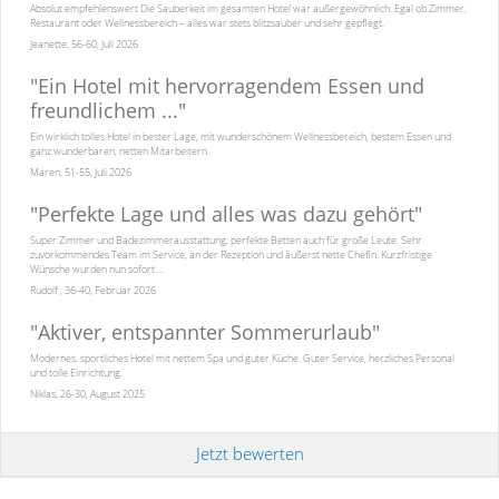
Absolut empfehlenswert Die Sauberkeit im gesamten Hotel war außergewöhnlich. Egal ob Zimmer,
Restaurant oder Wellnessbereich – alles war stets blitzsauber und sehr gepflegt.
Jeanette, 56-60, Juli 2026
"
Ein Hotel mit hervorragendem Essen und
freundlichem ...
"
Ein wirklich tolles Hotel in bester Lage, mit wunderschönem Wellnessbereich, bestem Essen und
ganz wunderbaren, netten Mitarbeitern.
Maren, 51-55, Juli 2026
"
Perfekte Lage und alles was dazu gehört
"
Super Zimmer und Badezimmerausstattung, perfekte Betten auch für große Leute. Sehr
zuvorkommendes Team im Service, an der Rezeption und äußerst nette Chefin. Kurzfristige
Wünsche wurden nun sofort ...
Rudolf , 36-40, Februar 2026
"
Aktiver, entspannter Sommerurlaub
"
Modernes, sportliches Hotel mit nettem Spa und guter Küche. Guter Service, herzliches Personal
und tolle Einrichtung.
Niklas, 26-30, August 2025
Jetzt bewerten