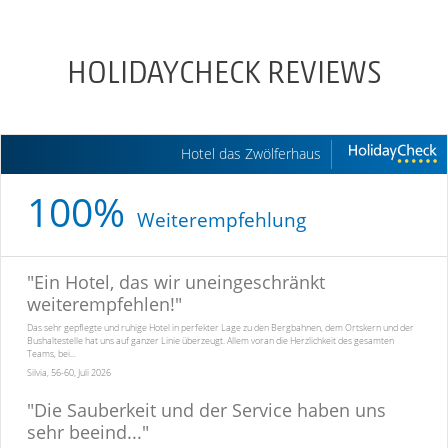
HOLIDAYCHECK REVIEWS
Hotel das Zwölferhaus
100%
Weiterempfehlung
"
Ein Hotel, das wir uneingeschränkt
weiterempfehlen!
"
Das sehr gepflegte und ruhige Hotel in perfekter Lage zu den Bergbahnen, dem Ortskern und der
Bushaltestelle hat uns auf ganzer Linie überzeugt. Allem voran die Herzlichkeit des gesamten
Teams, bei...
Silvia, 56-60, Juli 2026
"
Die Sauberkeit und der Service haben uns
sehr beeind...
"